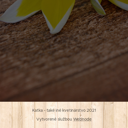
Katka - také iné kvetinárstvo 2021
Vytvorené službou
Webnode