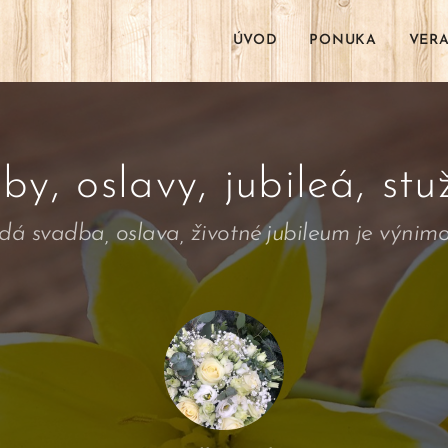
ÚVOD
PONUKA
VER
by, oslavy, jubileá, stu
á svadba, oslava, životné jubileum je výnim