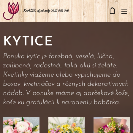
KATIK
objednávky 0915 552 346
KYTICE
Ponuka kytíc je farebná, veselá, lúčna,
zaľúbená, radostná.. taká akú si želáte.
Kvetinky viažeme alebo vypichujeme do
boxov, kvetináčov a rôznych dekoratívnych
nádob. V ponuke máme aj darčekové koše,
koše ku gratulácii k narodeniu bábätka.