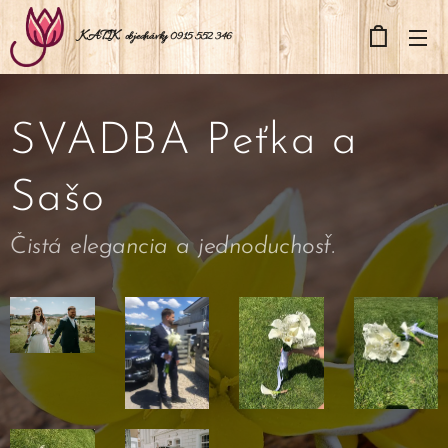
KATIK
objednávky 0915 552 346
SVADBA Peťka a
Sašo
Č
istá elegancia a jednoduchosť.