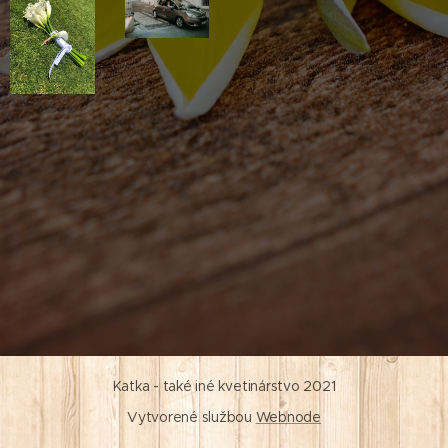
Katka - také iné kvetinárstvo 2021
Vytvorené službou
Webnode