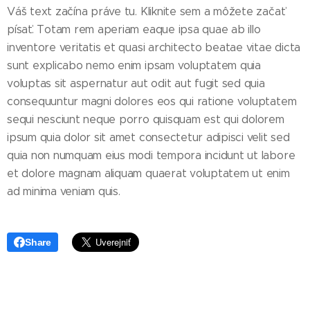
Váš text začína práve tu. Kliknite sem a môžete začať
písať. Totam rem aperiam eaque ipsa quae ab illo
inventore veritatis et quasi architecto beatae vitae dicta
sunt explicabo nemo enim ipsam voluptatem quia
voluptas sit aspernatur aut odit aut fugit sed quia
consequuntur magni dolores eos qui ratione voluptatem
sequi nesciunt neque porro quisquam est qui dolorem
ipsum quia dolor sit amet consectetur adipisci velit sed
quia non numquam eius modi tempora incidunt ut labore
et dolore magnam aliquam quaerat voluptatem ut enim
ad minima veniam quis.
Share