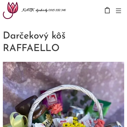
KATIK
objednávky 0915 552 346
Darčekový kôš
RAFFAELLO