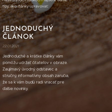
tipy, ako články upravovať.
JEDNODUCHÝ
ČLÁNOK
22.01.2021
Jednoduché a krátke články vám
pomôžu udržať čitateľov v obraze.
Zaujímavý úvodný odstavec a
stručný, informatívny obsah zaručia,
že sa k vám budú radi vracať pre
ďalšie novinky.