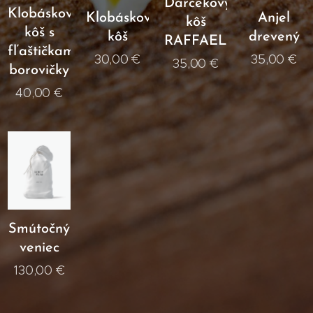
Darčekový
Klobáskový
Klobáskový
Anjel
kôš
kôš s
kôš
drevený
RAFFAELLO
fľaštičkami
30,00
€
35,00
€
35,00
€
borovičky
40,00
€
Smútočný
veniec
130,00
€