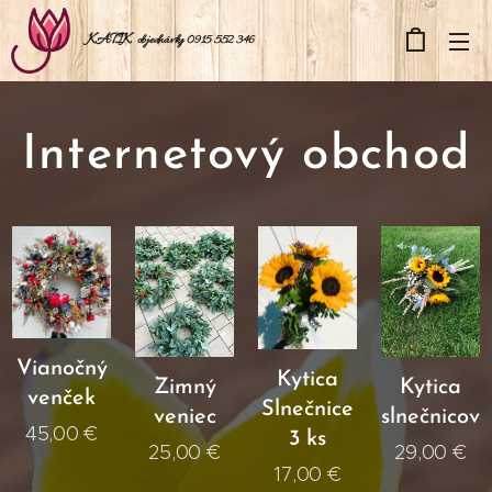
KATIK
objednávky 0915 552 346
Internetový obchod
Vianočný
Kytica
Zimný
Kytica
venček
Slnečnice
veniec
slnečnicov
45,00
€
3 ks
25,00
€
29,00
€
17,00
€