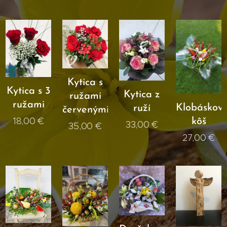
Kytica s
Kytica s 3
Kytica z
ružami
ružami
Klobáskov
ruží
červenými
18,00
€
kôš
33,00
€
35,00
€
27,00
€